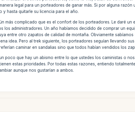
 manera legal para un porteadores de ganar más. Si por alguna razón 
 y hasta quitarle su licencia para el año.
aún más complicado que es el confort de los porteadores. Le daré un 
s los administradores. Un año habíamos decidido de comprar un equip
luya entre otro zapatos de calidad de montaña. Obviamente sabíamos q
ena idea. Pero al trek siguiente, los porteadores seguían llevando su
referían caminar en sandalias sino que todos habían vendidos los za
un poco que hay un abismo entre lo que ustedes los caministas o nos
tienen estas prioridades. Por todas estas razones, entiendo totalme
ambiar aunque nos gustarían a ambos.