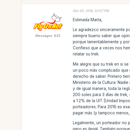
Dec 05, 2016, 03:57 PM
Estimada Marta,
Le agradezco sinceramente por
siempre bueno saber que opina
Messages: 825
porque lamentablemente y por 
Confieso que a veces nos hem
relatar su trek.
Me alegre que su trek en si s
un poco más complicado que es
derecho de saber. Primero tie
Ministerio de la Cultura. Nadi
y de igual manera, toda la reg
200 soles para 3 días de trek, 
a 1.2% de la UIT [Unidad Imposi
porteadores. Para 2016 es exa
pagar más (y tampoco menos, 
Legalmente, un porteador no p
pero es ilegal. También porque