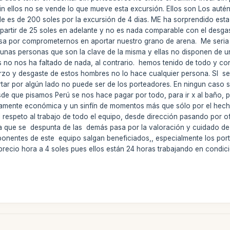
 Sin ellos no se vende lo que mueve esta excursión. Ellos son Los aut
de es de 200 soles por la excursión de 4 dias. ME ha sorprendido esta 
partir de 25 soles en adelante y no es nada comparable con el desga
a por comprometernos en aportar nuestro grano de arena. Me seria dif
nas personas que son la clave de la misma y ellas no disponen de u
ros no nos ha faltado de nada, al contrario. hemos tenido de todo y c
erzo y desgaste de estos hombres no lo hace cualquier persona. SI se
ecortar por algún lado no puede ser de los porteadores. En ningun ca
sde que pisamos Perú se nos hace pagar por todo, para ir x al baño
amente económica y un sinfín de momentos más que sólo por el hecho
 respeto al trabajo de todo el equipo, desde dirección pasando por of
sa que se despunta de las demás pasa por la valoración y cuidado de
ponentes de este equipo salgan beneficiados,, especialmente los po
el precio hora a 4 soles pues ellos están 24 horas trabajando en condi