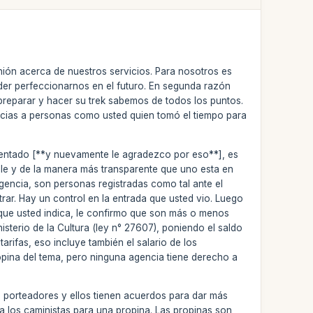
nión acerca de nuestros servicios. Para nosotros es
der perfeccionarnos en el futuro. En segunda razón
reparar y hacer su trek sabemos de todos los puntos.
acias a personas como usted quien tomó el tiempo para
omentado [**y nuevamente le agradezco por eso**], es
lle y de la manera más transparente que uno esta en
gencia, son personas registradas como tal ante el
trar. Hay un control en la entrada que usted vio. Luego
o que usted indica, le confirmo que son más o menos
inisterio de la Cultura (ley n° 27607), poniendo el saldo
arifas, eso incluye también el salario de los
opina del tema, pero ninguna agencia tiene derecho a
 porteadores y ellos tienen acuerdos para dar más
r a los caministas para una propina. Las propinas son