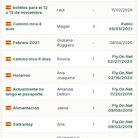
boletos para el 12
raul
-
11/02/2020
o 13 de noviembre
Camino inca 4
Pablo
Magali
3
dias
05/05/2021
Giuliana
Febrero 2021
-
08/04/2020
Ruggiero
Fly.On.Net
camino inca 4 dias
Rosina
1
02/27/2020
Ana
Fly.On.Net
Horarios
1
Joaquina
02/16/2020
Actualmente no
Amanda
Fly.On.Net
1
tengo el pasaporte.
Dettori
11/20/2019
Fly.On.Net
Alimentación
Jaime
1
09/09/2019
Fly.On.Net
Salkantay
Ana
1
09/03/2019