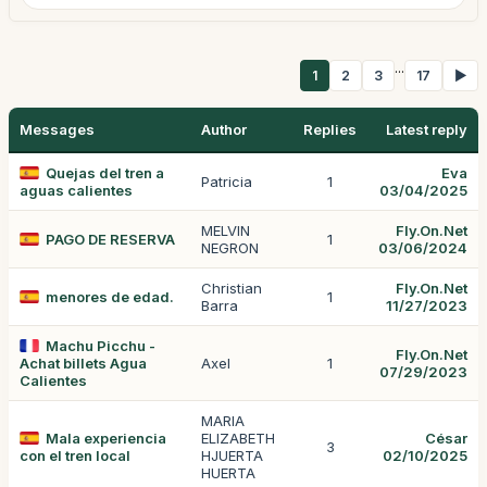
...
1
2
3
17
▶
Messages
Author
Replies
Latest reply
Quejas del tren a
Eva
Patricia
1
aguas calientes
03/04/2025
MELVIN
Fly.On.Net
PAGO DE RESERVA
1
NEGRON
03/06/2024
Christian
Fly.On.Net
menores de edad.
1
Barra
11/27/2023
Machu Picchu -
Fly.On.Net
Achat billets Agua
Axel
1
07/29/2023
Calientes
MARIA
Mala experiencia
ELIZABETH
César
3
con el tren local
HJUERTA
02/10/2025
HUERTA