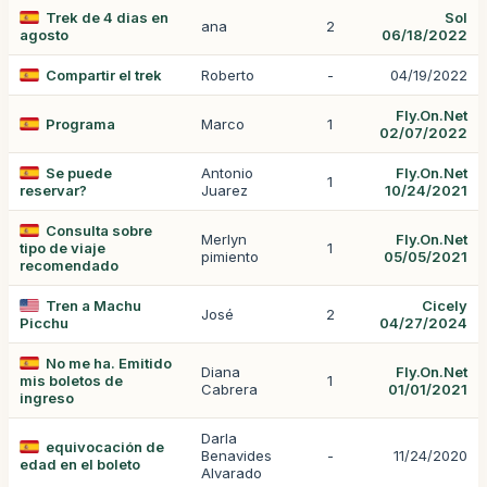
Trek de 4 dias en
Sol
ana
2
agosto
06/18/2022
Compartir el trek
Roberto
-
04/19/2022
Fly.On.Net
Programa
Marco
1
02/07/2022
Se puede
Antonio
Fly.On.Net
1
reservar?
Juarez
10/24/2021
Consulta sobre
Merlyn
Fly.On.Net
tipo de viaje
1
pimiento
05/05/2021
recomendado
Tren a Machu
Cicely
José
2
Picchu
04/27/2024
No me ha. Emitido
Diana
Fly.On.Net
mis boletos de
1
Cabrera
01/01/2021
ingreso
Darla
equivocación de
Benavides
-
11/24/2020
edad en el boleto
Alvarado