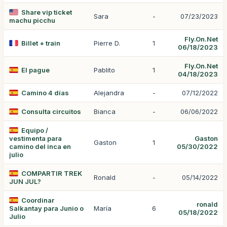
Share vip ticket
Sara
-
07/23/2023
machu picchu
Fly.On.Net
Billet + train
Pierre D.
1
06/18/2023
Fly.On.Net
El pague
Pablito
1
04/18/2023
Camino 4 días
Alejandra
-
07/12/2022
Consulta circuitos
Bianca
-
06/06/2022
Equipo /
vestimenta para
Gaston
Gaston
1
camino del inca en
05/30/2022
julio
COMPARTIR TREK
Ronald
-
05/14/2022
JUN JUL?
Coordinar
ronald
Salkantay para Junio o
María
6
05/18/2022
Julio