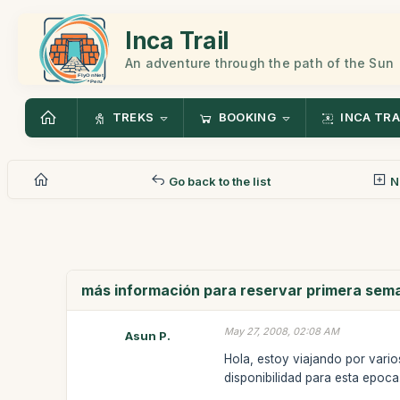
Inca Trail
An adventure through the path of the Sun
TREKS
BOOKING
INCA TRA
Go back to the list
N
más información para reservar primera sema
May 27, 2008, 02:08 AM
Asun P.
Hola, estoy viajando por varios
disponibilidad para esta epoca