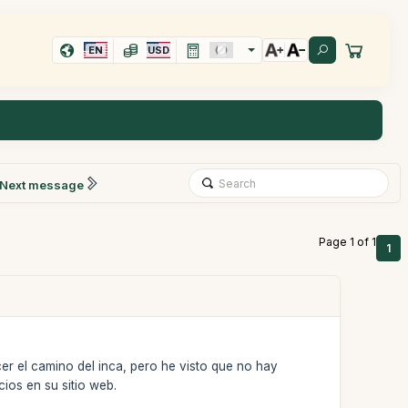
EN
USD
Next message
Page 1 of 1
1
acer el camino del inca, pero he visto que no hay
ios en su sitio web.