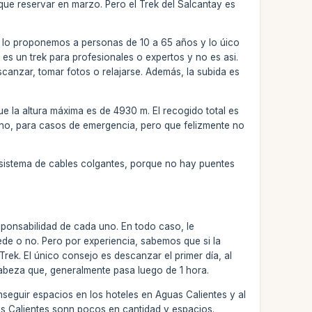
que reservar en marzo. Pero el Trek del Salcantay es
os lo proponemos a personas de 10 a 65 años y lo úico
 es un trek para profesionales o expertos y no es asi.
canzar, tomar fotos o relajarse. Además, la subida es
e la altura máxima es de 4930 m. El recogido total es
eno, para casos de emergencia, pero que felizmente no
un sistema de cables colgantes, porque no hay puentes
sponsabilidad de cada uno. En todo caso, le
ede o no. Pero por experiencia, sabemos que si la
rek. El único consejo es descanzar el primer día, al
abeza que, generalmente pasa luego de 1 hora.
onseguir espacios en los hoteles en Aguas Calientes y al
as Calientes sonn pocos en cantidad y espacios.