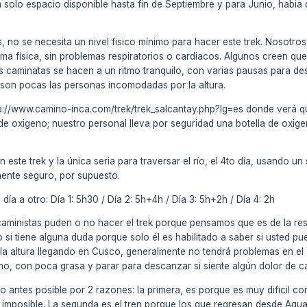
 solo espacio disponible hasta fin de Septiembre y para Junio, habia 
, no se necesita un nivel fisico mínimo para hacer este trek. Nosotr
rma física, sin problemas respiratorios o cardiacos. Algunos creen que
 caminatas se hacen a un ritmo tranquilo, con varias pausas para des
 son pocas las personas incomodadas por la altura.
ttp://www.camino-inca.com/trek/trek_salcantay.php?lg=es donde verá qu
de oxigeno; nuestro personal lleva por seguridad una botella de oxig
n este trek y la única seria para traversar el río, el 4to día, usando 
mente seguro, por supuesto.
 día a otro: Día 1: 5h30 / Día 2: 5h+4h / Día 3: 5h+2h / Día 4: 2h
caministas puden o no hacer el trek porque pensamos que es de la re
i tiene alguna duda porque solo él es habilitado a saber si usted pu
a altura llegando en Cusco, generalmente no tendrá problemas en el T
o, con poca grasa y parar para descanzar si siente algún dolor de c
lo antes posible por 2 razones: la primera, es porque es muy dificil c
 imposible. La segunda es el tren porque los que regresan desde Agu