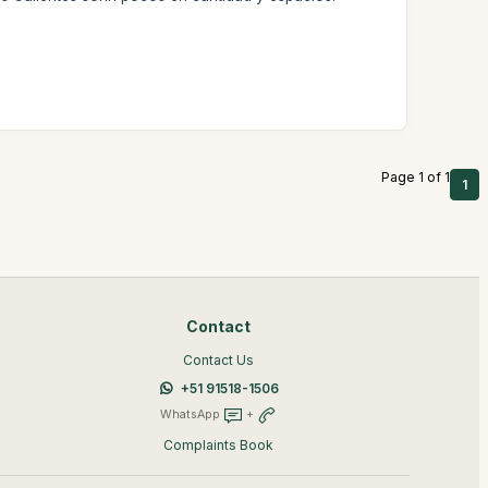
Page 1 of 1
1
Contact
Contact Us
+51 91518-1506
WhatsApp
+
Complaints Book