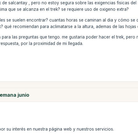
k de salcantay , pero no estoy segura sobre las exigencias fisicas del 
xima que se alcanza en el trek? se requiere uso de oxigeno extra?
des se suelen encontrar? cuantas horas se caminan al dia y cómo se d
ek? qué recomiendan para aclimatarse a la altura, ademas de las hojas
ara las preguntas que tengo. me gustaria poder hacer el trek, pero n
espuesta, por la proximidad de mi llegada.
semana junio
por su interés en nuestra página web y nuestros servicios.