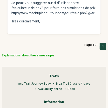
Je peux vous suggérer aussi d'utiliser notre
"calculateur de prix", pour faire des simulations de prix:
http://www.machupicchu-tour.com/tour/calc.php?lg=fr
Très cordialement,
Page 1 of 1
1
Explainations about these messages
Treks
Inca Trail Journey 1 day
Inca Trail Classic 4 days
Availability online
Book
Information