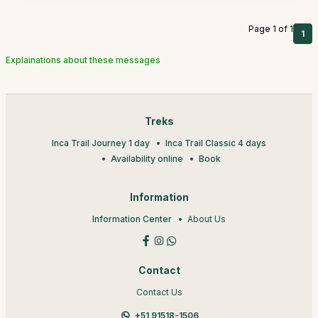
Page 1 of 1
1
Explainations about these messages
Treks
Inca Trail Journey 1 day
Inca Trail Classic 4 days
Availability online
Book
Information
Information Center
About Us
Contact
Contact Us
+51 91518-1506