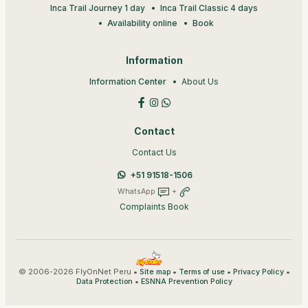
Inca Trail Journey 1 day
Inca Trail Classic 4 days
Availability online
Book
Information
Information Center
About Us
Contact
Contact Us
+51 91518-1506
WhatsApp
+
Complaints Book
© 2006-2026 FlyOnNet Peru •
•
•
•
Site map
Terms of use
Privacy Policy
•
Data Protection
ESNNA Prevention Policy