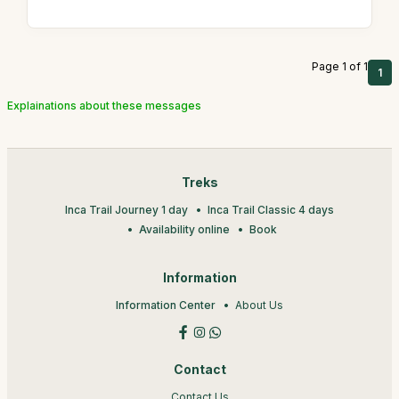
Page 1 of 1
1
Explainations about these messages
Treks
Inca Trail Journey 1 day
Inca Trail Classic 4 days
Availability online
Book
Information
Information Center
About Us
Contact
Contact Us