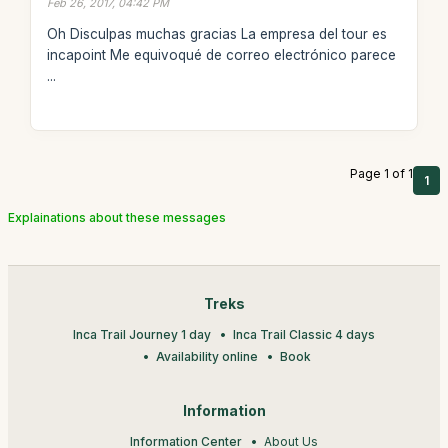
Feb 26, 2017, 04:42 PM
Oh Disculpas muchas gracias La empresa del tour es
incapoint Me equivoqué de correo electrónico parece
...
Page 1 of 1
1
Explainations about these messages
Treks
Inca Trail Journey 1 day
Inca Trail Classic 4 days
Availability online
Book
Information
Information Center
About Us