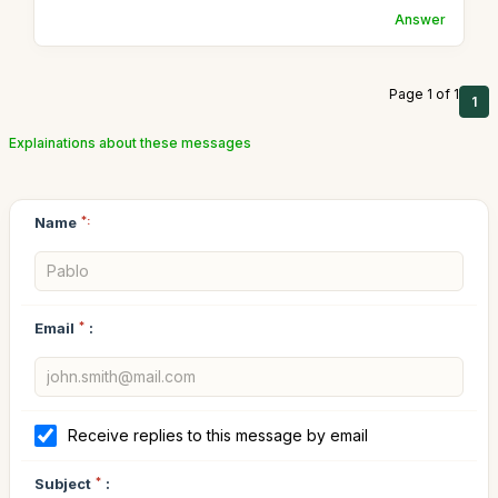
Answer
Page 1 of 1
1
Explainations about these messages
Name
*:
Email
*
:
Receive replies to this message by email
Subject
*
: