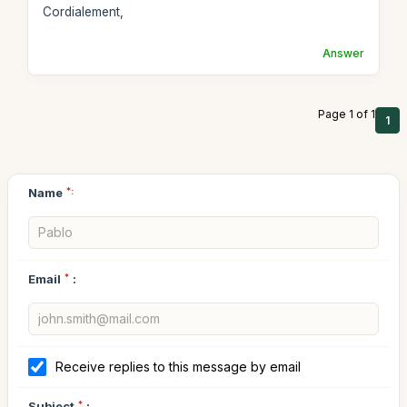
Cordialement,
Answer
Page 1 of 1
1
Name
*:
Email
*
:
Receive replies to this message by email
Subject
*
: