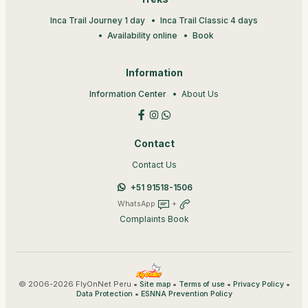
Inca Trail Journey 1 day
Inca Trail Classic 4 days
Availability online
Book
Information
Information Center
About Us
Contact
Contact Us
+51 91518-1506
WhatsApp
+
Complaints Book
© 2006-2026 FlyOnNet Peru •
•
•
•
Site map
Terms of use
Privacy Policy
•
Data Protection
ESNNA Prevention Policy