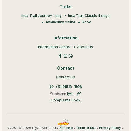
Treks
Inca Trail Journey 1 day
Inca Trail Classic 4 days
Availability online
Book
Information
Information Center
About Us
Contact
Contact Us
+51 91518-1506
WhatsApp
+
Complaints Book
© 2006-2026 FlyOnNet Peru •
•
•
•
Site map
Terms of use
Privacy Policy