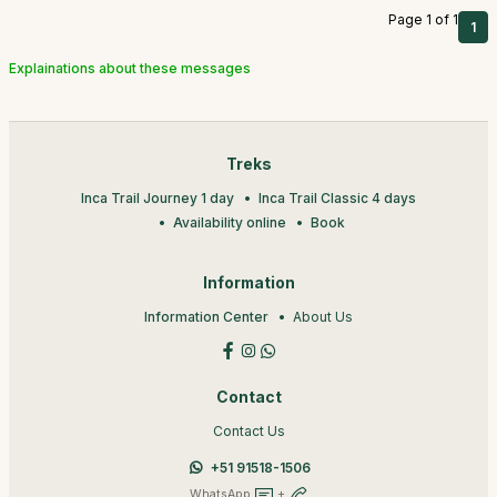
Page 1 of 1
1
Explainations about these messages
Treks
Inca Trail Journey 1 day
Inca Trail Classic 4 days
Availability online
Book
Information
Information Center
About Us
Contact
Contact Us
+51 91518-1506
WhatsApp
+