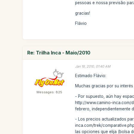
pessoas e nossa previsão pa
gracias!
Flávio
Re: Trilha Inca - Maio/2010
Jan 19, 2010, 01:40 AM
Estimado Flávio:
Muchas gracias por su interés 
Messages: 825
- Por supuesto, aún hay espaci
http://www.camino-inca.com/di
febrero, independientemente 
- Los precios actualizados pa
inca.com/trek/comparative.php?
las opciones que elija (bolsa d