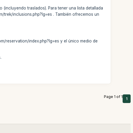
 (incluyendo traslados). Para tener una lista detallada
com/trek/inclusions.php?lg=es . También ofrecemos un
om/reservation/index.php?lg=es y el único medio de
.
Page 1 of 1
1