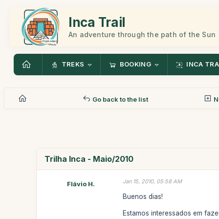
Inca Trail
An adventure through the path of the Sun
TREKS
BOOKING
INCA TRA
Go back to the list
N
Trilha Inca - Maio/2010
Jan 15, 2010, 05:58 AM
Flávio H.
Buenos dias!
Estamos interessados em fazer