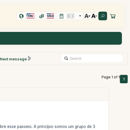
EN
USD
Next message
Page 1 of 1
1
obre esse passeio. A princípio somos um grupo de 3