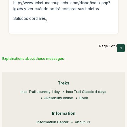
http://www.ticket-machupicchu.com/dispo/index.php?
lg=es y ver cuándo podrá comprar sus boletos.
Saludos cordiales,
Page 1 of 1
1
Explainations about these messages
Treks
Inca Trail Journey 1 day
Inca Trail Classic 4 days
Availability online
Book
Information
Information Center
About Us