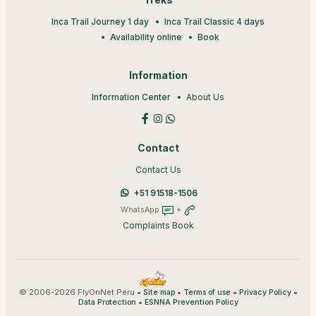
Treks
Inca Trail Journey 1 day
Inca Trail Classic 4 days
Availability online
Book
Information
Information Center
About Us
Contact
Contact Us
+51 91518-1506
WhatsApp
+
Complaints Book
© 2006-2026 FlyOnNet Peru •
•
•
•
Site map
Terms of use
Privacy Policy
•
Data Protection
ESNNA Prevention Policy