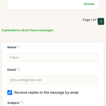
Answer
Page 1 of 1
1
Explainations about these messages
Name
*:
Email
*
:
Receive replies to this message by email
Subject
*
: