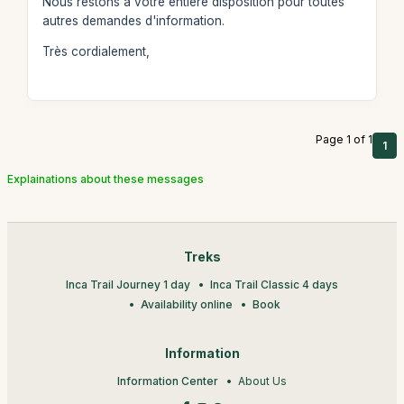
Nous restons à votre entière disposition pour toutes
autres demandes d'information.
Très cordialement,
Page 1 of 1
1
Explainations about these messages
Treks
Inca Trail Journey 1 day
Inca Trail Classic 4 days
Availability online
Book
Information
Information Center
About Us