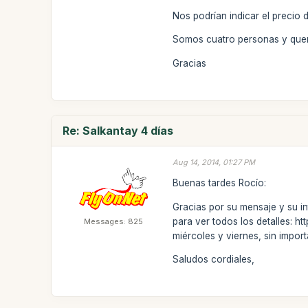
Nos podrían indicar el precio 
Somos cuatro personas y quer
Gracias
Re: Salkantay 4 días
Aug 14, 2014, 01:27 PM
Buenas tardes Rocío:
Gracias por su mensaje y su in
para ver todos los detalles: h
Messages: 825
miércoles y viernes, sin impo
Saludos cordiales,