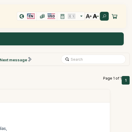
EN
USD
Next message
Page 1 of 1
1
ías,